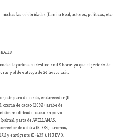
 muchas las celebridades (familia Real, actores, políticos, etc)
GRATIS.
adas llegarán a su destino en 48 horas ya que el período de
horas y el de entrega de 24 horas más.
o (saín puro de cerdo, endurecedor (E-
)), crema de cacao (20%) (jarabe de
almidón modificado, cacao en polvo
a (palma), pasta de AVELLANAS,
 corrector de acidez (E-334), aromas,
171) y emulgente (E-435)),
HUEVO
,