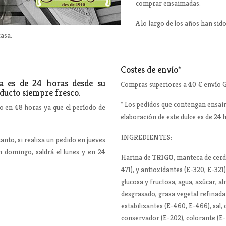
comprar ensaimadas.
A lo largo de los años han sido
asa.
Costes de envío*
ca es de 24 horas desde su
Compras superiores a 40 € envío 
ducto siempre fresco.
* Los pedidos que contengan ensaim
o en 48 horas ya que el período de
elaboración de este dulce es de 24 
INGREDIENTES:
anto, si realiza un pedido en jueves
n domingo, saldrá el lunes y en 24
Harina de
TRIGO
, manteca de cerd
471), y antioxidantes (E-320, E-321
glucosa y fructosa, agua, azúcar, 
desgrasado, grasa vegetal refinad
estabilizantes (E-460, E-466), sal,
conservador (E-202), colorante (E-