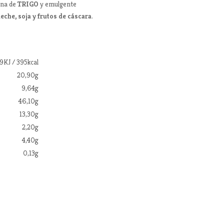
ina de
TRIGO
y emulgente
leche, soja y frutos de cáscara
.
9KJ / 395kcal
20,90g
9,64g
46,10g
13,30g
2,20g
4,40g
0,13g