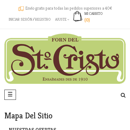
Envío gratis para todas las pedidos superiores a 40€
MI CARRITO
INICIAR SESIÓN
REGISTRO
AJUSTE
(0)
Navegación
☰
de
palanca
Mapa Del Sitio
NUESTRAS OFERTAS