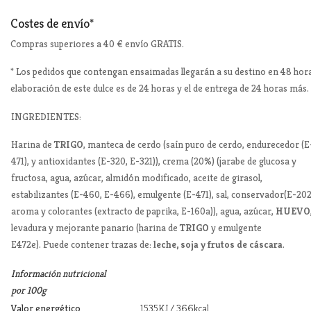
Costes de envío*
Compras superiores a 40 € envío GRATIS.
* Los pedidos que contengan ensaimadas llegarán a su destino en 48 hora
elaboración de este dulce es de 24 horas y el de entrega de 24 horas más.
INGREDIENTES:
Harina de
TRIGO
, manteca de cerdo (saín puro de cerdo, endurecedor (E
471), y antioxidantes (E-320, E-321)), crema (20%) (jarabe de glucosa y
fructosa, agua, azúcar, almidón modificado, aceite de girasol,
estabilizantes (E-460, E-466), emulgente (E-471), sal, conservador(E-202
aroma y colorantes (extracto de paprika, E-160a)), agua, azúcar,
HUEVO
levadura y mejorante panario (harina de
TRIGO
y emulgente
E472e). Puede contener trazas de:
leche, soja y frutos de cáscara
.
Información nutricional
por 100g
Valor energético
1535KJ / 366kcal