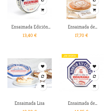
Ensaimada Edición
Ensaimada de
Especial-...
Chocolate Blanco
13,40 €
17,70 €
¡EN OFERTA!
Ensaimada Lisa
Ensaimada de
Sobrasada con...