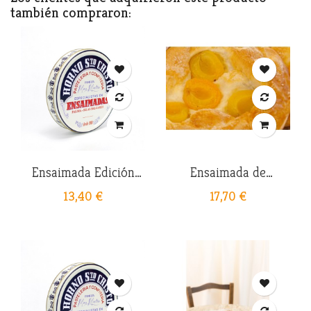
también compraron:
Ensaimada Edición
Ensaimada de
Especial-...
Albaricoque
13,40 €
17,70 €