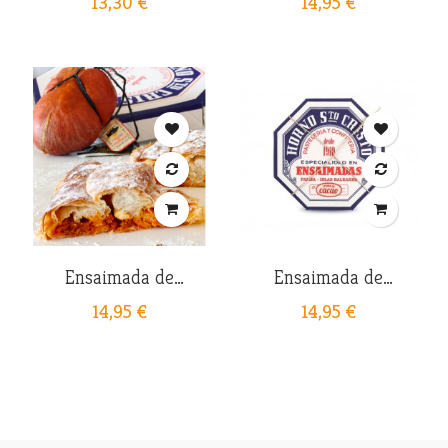
13,30 €
14,95 €
Ensaimada de
Ensaimada de
Sobrasada
Chocolate
14,95 €
14,95 €